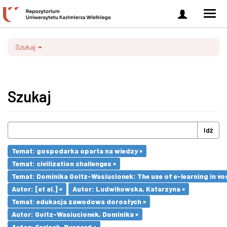
Zaloguj
Men
się
nawi
Szukaj
Szukaj
Idź
Temat: gospodarka oparta na wiedzy ×
Temat: civilization challenges ×
Temat: Dominika Goltz-Wasiucionek: The use of e-learning in vo
Autor: [et al.] ×
Autor: Ludwikowska, Katarzyna ×
Temat: edukacja zawodowa dorosłych ×
Autor: Goltz-Wasiucionek, Dominika ×
Autor: Gerlach, Ryszard ×