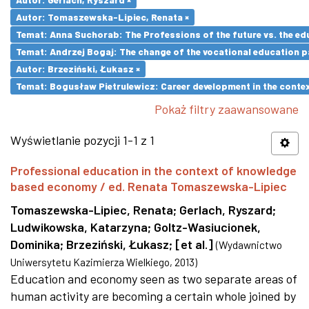
Autor: Tomaszewska-Lipiec, Renata ×
Temat: Anna Suchorab: The Professions of the future vs. the ed
Temat: Andrzej Bogaj: The change of the vocational education p
Autor: Brzeziński, Łukasz ×
Temat: Bogusław Pietrulewicz: Career development in the contex
Pokaż filtry zaawansowane
Wyświetlanie pozycji 1-1 z 1
Professional education in the context of knowledge
based economy / ed. Renata Tomaszewska-Lipiec
Tomaszewska-Lipiec, Renata
;
Gerlach, Ryszard
;
Ludwikowska, Katarzyna
;
Goltz-Wasiucionek,
Dominika
;
Brzeziński, Łukasz
;
[et al.]
(
Wydawnictwo
Uniwersytetu Kazimierza Wielkiego
,
2013
)
Education and economy seen as two separate areas of
human activity are becoming a certain whole joined by