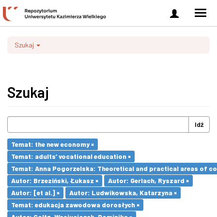
Zaloguj
Men
się
nawi
Szukaj
Szukaj
Idź
Temat: the new economy ×
Temat: adults’ vocational education ×
Temat: Anna Pogorzelska: Theoretical and practical areas of co
Autor: Brzeziński, Łukasz ×
Autor: Gerlach, Ryszard ×
Autor: [et al.] ×
Autor: Ludwikowska, Katarzyna ×
Temat: edukacja zawodowa dorosłych ×
Autor: Goltz-Wasiucionek, Dominika ×