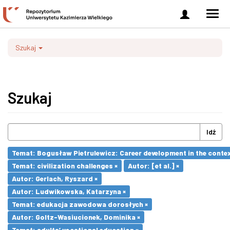
Zaloguj
Men
się
nawi
Szukaj
Szukaj
Idź
Temat: Bogusław Pietrulewicz: Career development in the contex
Temat: civilization challenges ×
Autor: [et al.] ×
Autor: Gerlach, Ryszard ×
Autor: Ludwikowska, Katarzyna ×
Temat: edukacja zawodowa dorosłych ×
Autor: Goltz-Wasiucionek, Dominika ×
Temat: adults’ vocational education ×