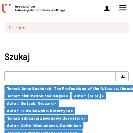
Zaloguj
Men
się
nawi
Szukaj
Szukaj
Idź
Temat: Anna Suchorab: The Professions of the future vs. the ed
Temat: civilization challenges ×
Autor: [et al.] ×
Autor: Gerlach, Ryszard ×
Autor: Ludwikowska, Katarzyna ×
Temat: edukacja zawodowa dorosłych ×
Autor: Goltz-Wasiucionek, Dominika ×
Temat: adults’ vocational education ×