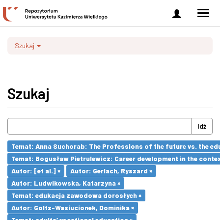
Zaloguj
Men
się
nawi
Szukaj
Szukaj
Idź
Temat: Anna Suchorab: The Professions of the future vs. the ed
Temat: Bogusław Pietrulewicz: Career development in the contex
Autor: [et al.] ×
Autor: Gerlach, Ryszard ×
Autor: Ludwikowska, Katarzyna ×
Temat: edukacja zawodowa dorosłych ×
Autor: Goltz-Wasiucionek, Dominika ×
Temat: adults’ vocational education ×