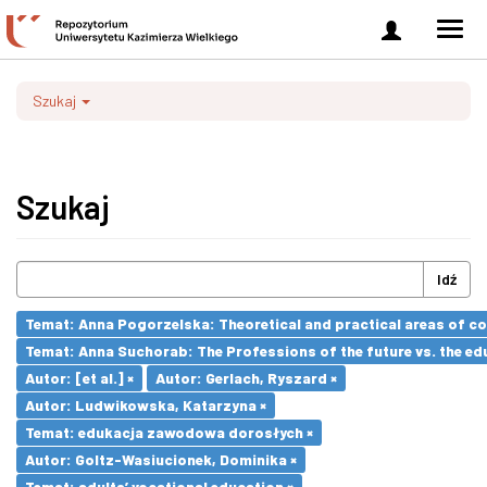
Zaloguj
Men
się
nawi
Szukaj
Szukaj
Idź
Temat: Anna Pogorzelska: Theoretical and practical areas of co
Temat: Anna Suchorab: The Professions of the future vs. the ed
Autor: [et al.] ×
Autor: Gerlach, Ryszard ×
Autor: Ludwikowska, Katarzyna ×
Temat: edukacja zawodowa dorosłych ×
Autor: Goltz-Wasiucionek, Dominika ×
Temat: adults’ vocational education ×