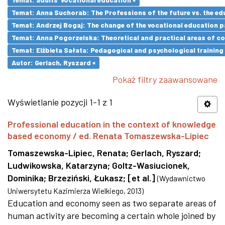
Temat: Anna Suchorab: The Professions of the future vs. the ed
Temat: Andrzej Bogaj: The change of the vocational education p
Temat: Anna Pogorzelska: Theoretical and practical areas of co
Temat: Elżbieta Sałata: Pedagogical and psychological training 
Autor: Gerlach, Ryszard ×
Pokaż filtry zaawansowane
Wyświetlanie pozycji 1-1 z 1
Professional education in the context of knowledge
based economy / ed. Renata Tomaszewska-Lipiec
Tomaszewska-Lipiec, Renata
;
Gerlach, Ryszard
;
Ludwikowska, Katarzyna
;
Goltz-Wasiucionek,
Dominika
;
Brzeziński, Łukasz
;
[et al.]
(
Wydawnictwo
Uniwersytetu Kazimierza Wielkiego
,
2013
)
Education and economy seen as two separate areas of
human activity are becoming a certain whole joined by