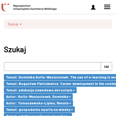
Zaloguj
Men
się
nawi
Szukaj
Szukaj
Idź
Temat: Dominika Goltz-Wasiucionek: The use of e-learning in vo
Temat: Bogusław Pietrulewicz: Career development in the contex
Temat: edukacja zawodowa dorosłych ×
Autor: Goltz-Wasiucionek, Dominika ×
Autor: Tomaszewska-Lipiec, Renata ×
Temat: gospodarka oparta na wiedzy ×
Temat: adults’ vocational education ×