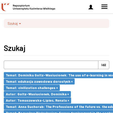
Zaloguj
Men
się
nawi
Szukaj
Szukaj
Idź
Temat: Dominika Goltz-Wasiucionek: The use of e-learning in vo
Temat: edukacja zawodowa dorosłych ×
Temat: civilization challenges ×
Autor: Goltz-Wasiucionek, Dominika ×
Autor: Tomaszewska-Lipiec, Renata ×
Temat: Anna Suchorab: The Professions of the future vs. the ed
Temat: Bogusław Pietrulewicz: Career development in the contex