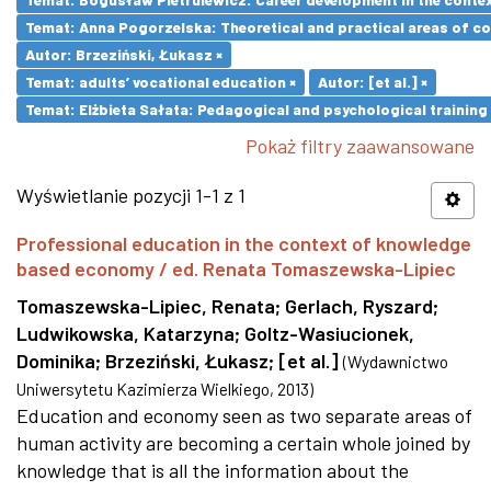
Temat: Anna Pogorzelska: Theoretical and practical areas of co
Autor: Brzeziński, Łukasz ×
Temat: adults’ vocational education ×
Autor: [et al.] ×
Temat: Elżbieta Sałata: Pedagogical and psychological training 
Pokaż filtry zaawansowane
Wyświetlanie pozycji 1-1 z 1
Professional education in the context of knowledge
based economy / ed. Renata Tomaszewska-Lipiec
Tomaszewska-Lipiec, Renata
;
Gerlach, Ryszard
;
Ludwikowska, Katarzyna
;
Goltz-Wasiucionek,
Dominika
;
Brzeziński, Łukasz
;
[et al.]
(
Wydawnictwo
Uniwersytetu Kazimierza Wielkiego
,
2013
)
Education and economy seen as two separate areas of
human activity are becoming a certain whole joined by
knowledge that is all the information about the