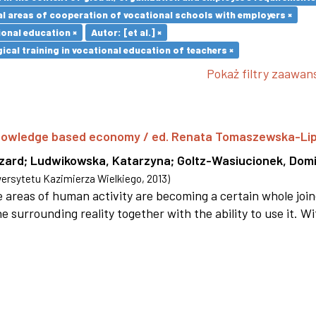
l areas of cooperation of vocational schools with employers ×
ional education ×
Autor: [et al.] ×
cal training in vocational education of teachers ×
Pokaż filtry zaawa
 knowledge based economy / ed. Renata Tomaszewska-Li
szard
;
Ludwikowska, Katarzyna
;
Goltz-Wasiucionek, Domi
rsytetu Kazimierza Wielkiego
,
2013
)
areas of human activity are becoming a certain whole joi
e surrounding reality together with the ability to use it. W