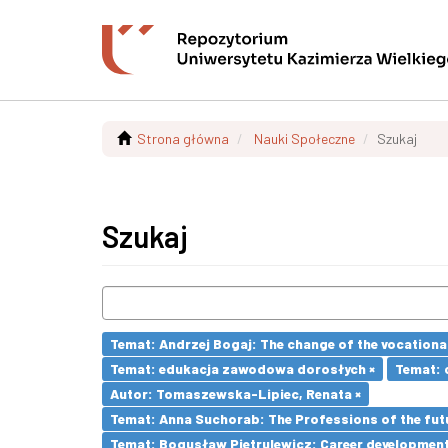
Strona główna
Nauki Społeczne
Szukaj
Szukaj
Temat: Andrzej Bogaj: The change of the vocationa
Temat: edukacja zawodowa dorosłych ×
Temat: c
Autor: Tomaszewska-Lipiec, Renata ×
Temat: Anna Suchorab: The Professions of the futu
Temat: Bogusław Pietrulewicz: Career development 