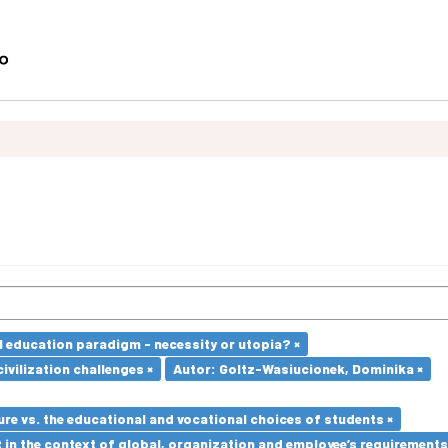
l education paradigm - necessity or utopia? ×
ivilization challenges ×
Autor: Goltz-Wasiucionek, Dominika ×
re vs. the educational and vocational choices of students ×
in the context of global, organization and employee’s requirement