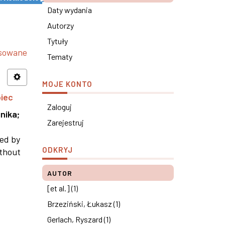
Daty wydania
Autorzy
Tytuły
nsowane
Tematy
MOJE KONTO
piec
Zaloguj
nika
;
Zarejestruj
ned by
ODKRYJ
ithout
AUTOR
[et al.] (1)
Brzeziński, Łukasz (1)
Gerlach, Ryszard (1)