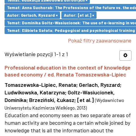
Temat: Anna Suchorab: The Professions of the future vs. the ed
Autor: Gerlach, Ryszard ×
Autor: [et al.] ×
Temat: Dominika Goltz-Wasiucionek: The use of e-learning in vo
Temat: Elżbieta Sałata: Pedagogical and psychological training 
Pokaż filtry zaawansowane
Wyświetlanie pozycji 1-1 z 1
Professional education in the context of knowledge
based economy / ed. Renata Tomaszewska-Lipiec
Tomaszewska-Lipiec, Renata
;
Gerlach, Ryszard
;
Ludwikowska, Katarzyna
;
Goltz-Wasiucionek,
Dominika
;
Brzeziński, Łukasz
;
[et al.]
(
Wydawnictwo
Uniwersytetu Kazimierza Wielkiego
,
2013
)
Education and economy seen as two separate areas of
human activity are becoming a certain whole joined by
knowledge that is all the information about the