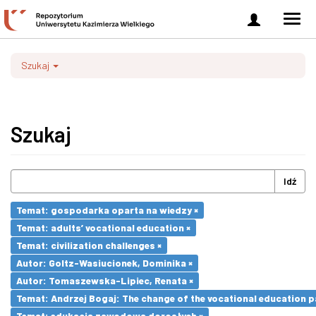
Zaloguj
Men
się
nawi
Szukaj
Szukaj
Idź
Temat: gospodarka oparta na wiedzy ×
Temat: adults’ vocational education ×
Temat: civilization challenges ×
Autor: Goltz-Wasiucionek, Dominika ×
Autor: Tomaszewska-Lipiec, Renata ×
Temat: Andrzej Bogaj: The change of the vocational education p
Temat: edukacja zawodowa dorosłych ×