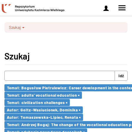
Zaloguj
Men
się
nawi
Szukaj
Szukaj
Idź
Temat: Bogusław Pietrulewicz: Career development in the contex
Temat: adults’ vocational education ×
Temat: civilization challenges ×
Autor: Goltz-Wasiucionek, Dominika ×
Autor: Tomaszewska-Lipiec, Renata ×
Temat: Andrzej Bogaj: The change of the vocational education p
Temat: edukacja zawodowa dorosłych ×