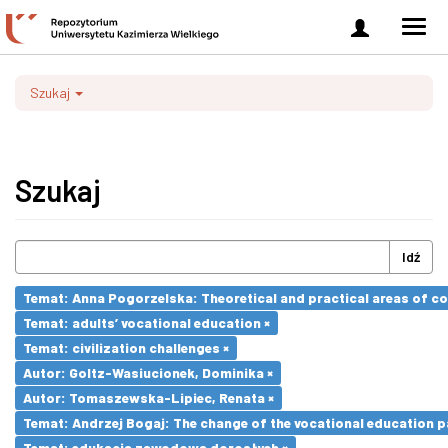
Zaloguj
Men
się
nawi
Szukaj
Szukaj
Idź
Temat: Anna Pogorzelska: Theoretical and practical areas of co
Temat: adults’ vocational education ×
Temat: civilization challenges ×
Autor: Goltz-Wasiucionek, Dominika ×
Autor: Tomaszewska-Lipiec, Renata ×
Temat: Andrzej Bogaj: The change of the vocational education p
Temat: edukacja zawodowa dorosłych ×