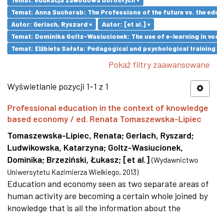
Temat: Anna Suchorab: The Professions of the future vs. the ed
Autor: Gerlach, Ryszard ×
Autor: [et al.] ×
Temat: Dominika Goltz-Wasiucionek: The use of e-learning in vo
Temat: Elżbieta Sałata: Pedagogical and psychological training 
Pokaż filtry zaawansowane
Wyświetlanie pozycji 1-1 z 1
Professional education in the context of knowledge
based economy / ed. Renata Tomaszewska-Lipiec
Tomaszewska-Lipiec, Renata
;
Gerlach, Ryszard
;
Ludwikowska, Katarzyna
;
Goltz-Wasiucionek,
Dominika
;
Brzeziński, Łukasz
;
[et al.]
(
Wydawnictwo
Uniwersytetu Kazimierza Wielkiego
,
2013
)
Education and economy seen as two separate areas of
human activity are becoming a certain whole joined by
knowledge that is all the information about the