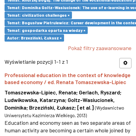
Temat: Dominika Goltz-Wasiucionek: The use of e-learning in vo
Temat: civilization challenges ×
Temat: Bogusław Pietrulewicz: Career development in the contex
Temat: gospodarka oparta na wiedzy ×
Autor: Brzeziński, Łukasz ×
Pokaż filtry zaawansowane
Wyświetlanie pozycji 1-1 z 1
Professional education in the context of knowledge
based economy / ed. Renata Tomaszewska-Lipiec
Tomaszewska-Lipiec, Renata
;
Gerlach, Ryszard
;
Ludwikowska, Katarzyna
;
Goltz-Wasiucionek,
Dominika
;
Brzeziński, Łukasz
;
[et al.]
(
Wydawnictwo
Uniwersytetu Kazimierza Wielkiego
,
2013
)
Education and economy seen as two separate areas of
human activity are becoming a certain whole joined by