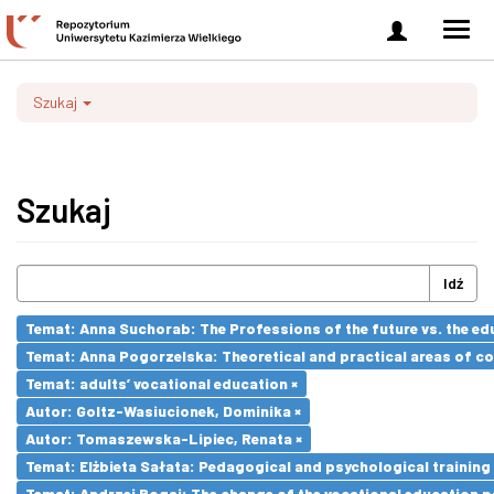
Zaloguj
Men
się
nawi
Szukaj
Szukaj
Idź
Temat: Anna Suchorab: The Professions of the future vs. the ed
Temat: Anna Pogorzelska: Theoretical and practical areas of co
Temat: adults’ vocational education ×
Autor: Goltz-Wasiucionek, Dominika ×
Autor: Tomaszewska-Lipiec, Renata ×
Temat: Elżbieta Sałata: Pedagogical and psychological training 
Temat: Andrzej Bogaj: The change of the vocational education p