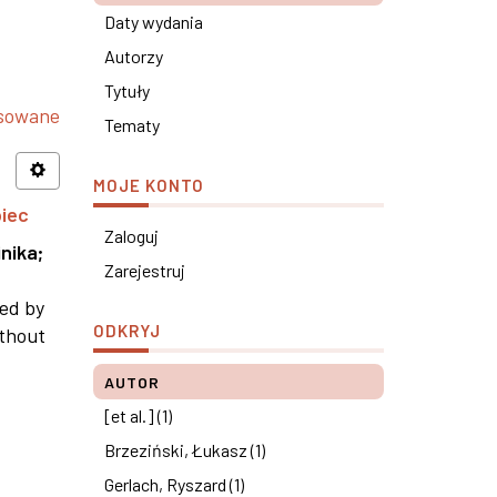
Daty wydania
Autorzy
Tytuły
nsowane
Tematy
MOJE KONTO
piec
Zaloguj
nika
;
Zarejestruj
ned by
ODKRYJ
ithout
AUTOR
[et al.] (1)
Brzeziński, Łukasz (1)
Gerlach, Ryszard (1)