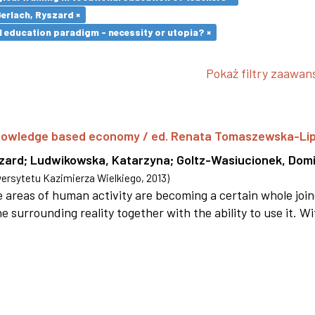
Gerlach, Ryszard ×
l education paradigm - necessity or utopia? ×
Pokaż filtry zaawa
 knowledge based economy / ed. Renata Tomaszewska-Li
szard
;
Ludwikowska, Katarzyna
;
Goltz-Wasiucionek, Domi
rsytetu Kazimierza Wielkiego
,
2013
)
areas of human activity are becoming a certain whole joi
e surrounding reality together with the ability to use it. W