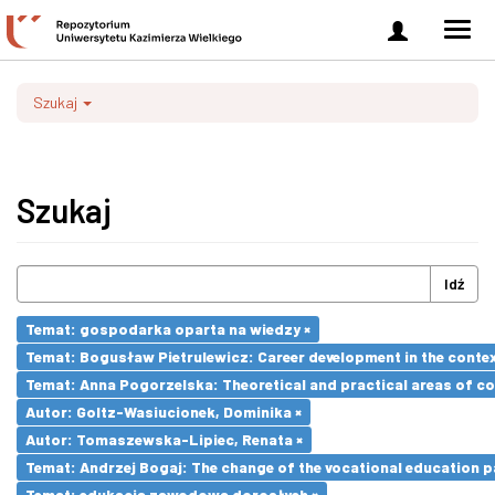
Zaloguj
Men
się
nawi
Szukaj
Szukaj
Idź
Temat: gospodarka oparta na wiedzy ×
Temat: Bogusław Pietrulewicz: Career development in the contex
Temat: Anna Pogorzelska: Theoretical and practical areas of co
Autor: Goltz-Wasiucionek, Dominika ×
Autor: Tomaszewska-Lipiec, Renata ×
Temat: Andrzej Bogaj: The change of the vocational education p
Temat: edukacja zawodowa dorosłych ×