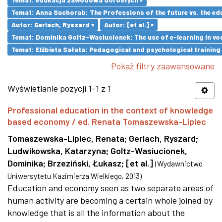
Temat: Anna Suchorab: The Professions of the future vs. the ed
Autor: Gerlach, Ryszard ×
Autor: [et al.] ×
Temat: Dominika Goltz-Wasiucionek: The use of e-learning in vo
Temat: Elżbieta Sałata: Pedagogical and psychological training 
Pokaż filtry zaawansowane
Wyświetlanie pozycji 1-1 z 1
Professional education in the context of knowledge
based economy / ed. Renata Tomaszewska-Lipiec
Tomaszewska-Lipiec, Renata
;
Gerlach, Ryszard
;
Ludwikowska, Katarzyna
;
Goltz-Wasiucionek,
Dominika
;
Brzeziński, Łukasz
;
[et al.]
(
Wydawnictwo
Uniwersytetu Kazimierza Wielkiego
,
2013
)
Education and economy seen as two separate areas of
human activity are becoming a certain whole joined by
knowledge that is all the information about the