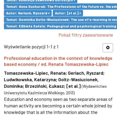
Temat: Anna Suchorab: The Professions of the future vs. the ed
Autor: Gerlach, Ryszard ×
Autor: [et al.] ×
Temat: Dominika Goltz-Wasiucionek: The use of e-learning in vo
Temat: Elżbieta Sałata: Pedagogical and psychological training 
Pokaż filtry zaawansowane
Wyświetlanie pozycji 1-1 z 1
Professional education in the context of knowledge
based economy / ed. Renata Tomaszewska-Lipiec
Tomaszewska-Lipiec, Renata
;
Gerlach, Ryszard
;
Ludwikowska, Katarzyna
;
Goltz-Wasiucionek,
Dominika
;
Brzeziński, Łukasz
;
[et al.]
(
Wydawnictwo
Uniwersytetu Kazimierza Wielkiego
,
2013
)
Education and economy seen as two separate areas of
human activity are becoming a certain whole joined by
knowledge that is all the information about the