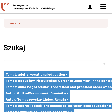
Zaloguj
Men
się
nawi
Szukaj
Szukaj
Idź
Temat: adults’ vocational education ×
Temat: Bogusław Pietrulewicz: Career development in the contex
Temat: Anna Pogorzelska: Theoretical and practical areas of co
Autor: Goltz-Wasiucionek, Dominika ×
Autor: Tomaszewska-Lipiec, Renata ×
Temat: Andrzej Bogaj: The change of the vocational education p
Temat: edukacja zawodowa dorosłych ×