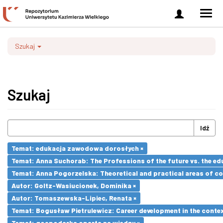
Zaloguj
Men
się
nawi
Szukaj
Szukaj
Idź
Temat: edukacja zawodowa dorosłych ×
Temat: Anna Suchorab: The Professions of the future vs. the ed
Temat: Anna Pogorzelska: Theoretical and practical areas of co
Autor: Goltz-Wasiucionek, Dominika ×
Autor: Tomaszewska-Lipiec, Renata ×
Temat: Bogusław Pietrulewicz: Career development in the contex
Temat: gospodarka oparta na wiedzy ×