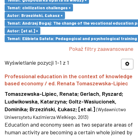
Temat: civilization challenges ×
Autor: Brzeziński, Łukasz ×
Temat: Andrzej Bogaj: The change of the vocational education p
Autor: [et al.] ×
Temat: Elżbieta Sałata: Pedagogical and psychological training 
Pokaż filtry zaawansowane
Wyświetlanie pozycji 1-1 z 1
Professional education in the context of knowledge
based economy / ed. Renata Tomaszewska-Lipiec
Tomaszewska-Lipiec, Renata
;
Gerlach, Ryszard
;
Ludwikowska, Katarzyna
;
Goltz-Wasiucionek,
Dominika
;
Brzeziński, Łukasz
;
[et al.]
(
Wydawnictwo
Uniwersytetu Kazimierza Wielkiego
,
2013
)
Education and economy seen as two separate areas of
human activity are becoming a certain whole joined by