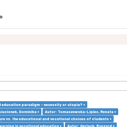
l education paradigm - necessity or utopia? ×
iucionek, Dominika ×
Autor: Tomaszewska-Lipiec, Renata ×
re vs. the educational and vocational choices of students ×
earning in vocational education ×
Autor: Gerlach, Ryszard ×