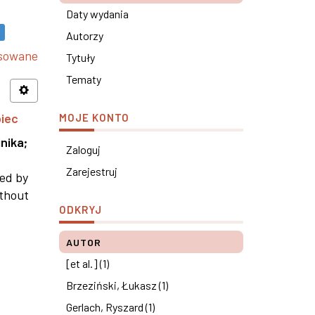
Daty wydania
Autorzy
nsowane
Tytuły
Tematy
piec
MOJE KONTO
nika
;
Zaloguj
Zarejestruj
ned by
ithout
ODKRYJ
AUTOR
[et al.] (1)
Brzeziński, Łukasz (1)
Gerlach, Ryszard (1)