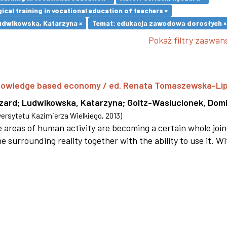
cal training in vocational education of teachers ×
udwikowska, Katarzyna ×
Temat: edukacja zawodowa dorosłych ×
Pokaż filtry zaawa
 knowledge based economy / ed. Renata Tomaszewska-Li
szard
;
Ludwikowska, Katarzyna
;
Goltz-Wasiucionek, Domi
rsytetu Kazimierza Wielkiego
,
2013
)
areas of human activity are becoming a certain whole joi
e surrounding reality together with the ability to use it. W