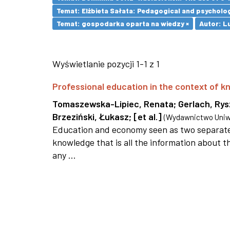
Temat: Elżbieta Sałata: Pedagogical and psychologi
Temat: gospodarka oparta na wiedzy ×
Autor: L
Wyświetlanie pozycji 1-1 z 1
Professional education in the context of
Tomaszewska-Lipiec, Renata
;
Gerlach, Ry
Brzeziński, Łukasz
;
[et al.]
(
Wydawnictwo Uniwe
Education and economy seen as two separate 
knowledge that is all the information about th
any ...