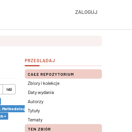
ZALOGUJ
PRZEGLĄDAJ
CAŁE REPOZYTORIUM
Zbiory i kolekcje
Idź
Daty wydania
Autorzy
s. Methodological remarks ×
Tytuły
h ×
Tematy
TEN ZBIÓR