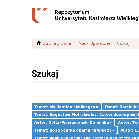
Strona główna
Nauki Społeczne
Szukaj
Szukaj
Temat: civilization challenges ×
Temat: Dominika 
Temat: Bogusław Pietrulewicz: Career development 
Autor: Goltz-Wasiucionek, Dominika ×
Autor: To
Temat: gospodarka oparta na wiedzy ×
Autor: L
Temat: Anna Suchorab: The Professions of the futu