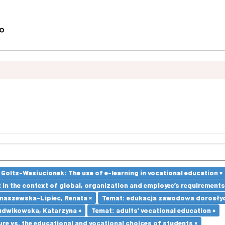
Goltz-Wasiucionek: The use of e-learning in vocational education ×
in the context of global, organization and employee’s requirement
maszewska-Lipiec, Renata ×
Temat: edukacja zawodowa dorosłyc
udwikowska, Katarzyna ×
Temat: adults’ vocational education ×
re vs. the educational and vocational choices of students ×