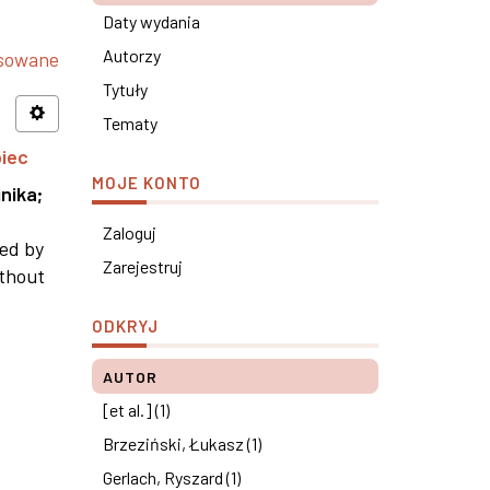
Daty wydania
Autorzy
nsowane
Tytuły
Tematy
piec
MOJE KONTO
nika
;
Zaloguj
ned by
Zarejestruj
ithout
ODKRYJ
AUTOR
[et al.] (1)
Brzeziński, Łukasz (1)
Gerlach, Ryszard (1)