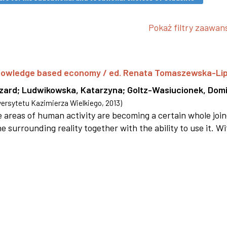
Pokaż filtry zaawa
 knowledge based economy / ed. Renata Tomaszewska-Li
szard
;
Ludwikowska, Katarzyna
;
Goltz-Wasiucionek, Domi
rsytetu Kazimierza Wielkiego
,
2013
)
areas of human activity are becoming a certain whole joi
e surrounding reality together with the ability to use it. W