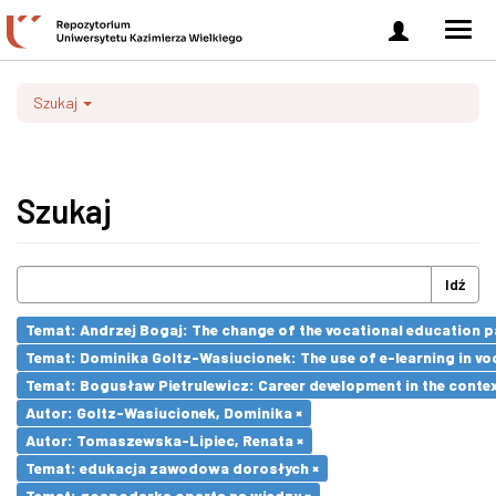
Zaloguj
Men
się
nawi
Szukaj
Szukaj
Idź
Temat: Andrzej Bogaj: The change of the vocational education p
Temat: Dominika Goltz-Wasiucionek: The use of e-learning in vo
Temat: Bogusław Pietrulewicz: Career development in the contex
Autor: Goltz-Wasiucionek, Dominika ×
Autor: Tomaszewska-Lipiec, Renata ×
Temat: edukacja zawodowa dorosłych ×
Temat: gospodarka oparta na wiedzy ×