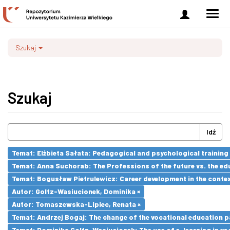
Zaloguj
Men
się
nawi
Szukaj
Szukaj
Idź
Temat: Elżbieta Sałata: Pedagogical and psychological training 
Temat: Anna Suchorab: The Professions of the future vs. the ed
Temat: Bogusław Pietrulewicz: Career development in the contex
Autor: Goltz-Wasiucionek, Dominika ×
Autor: Tomaszewska-Lipiec, Renata ×
Temat: Andrzej Bogaj: The change of the vocational education p
Temat: Dominika Goltz-Wasiucionek: The use of e-learning in vo