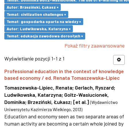
Autor: Brzeziński, Łukasz ×
Temat: civilization challenges ×
Temat: gospodarka oparta na wiedzy ×
Autor: Ludwikowska, Katarzyna ×
Temat: edukacja zawodowa dorosłych ×
Pokaż filtry zaawansowane
Wyświetlanie pozycji 1-1 z 1
Professional education in the context of knowledge
based economy / ed. Renata Tomaszewska-Lipiec
Tomaszewska-Lipiec, Renata
;
Gerlach, Ryszard
;
Ludwikowska, Katarzyna
;
Goltz-Wasiucionek,
Dominika
;
Brzeziński, Łukasz
;
[et al.]
(
Wydawnictwo
Uniwersytetu Kazimierza Wielkiego
,
2013
)
Education and economy seen as two separate areas of
human activity are becoming a certain whole joined by