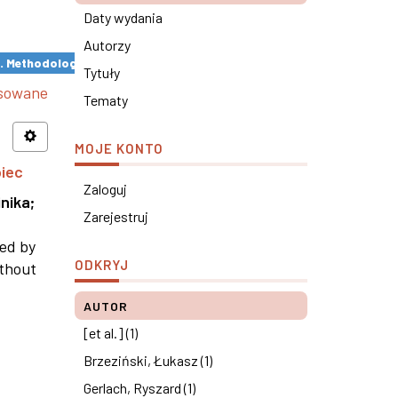
Daty wydania
Autorzy
s. Methodological remarks ×
Tytuły
nsowane
Tematy
MOJE KONTO
piec
Zaloguj
nika
;
Zarejestruj
ned by
ODKRYJ
ithout
AUTOR
[et al.] (1)
Brzeziński, Łukasz (1)
Gerlach, Ryszard (1)