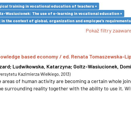
cal training in vocational education of teachers ×
z-Wasiucionek: The use of e-learning in vocational education ×
in the context of global, organization and employee’s requirement
Pokaż filtry zaawa
 knowledge based economy / ed. Renata Tomaszewska-Li
szard
;
Ludwikowska, Katarzyna
;
Goltz-Wasiucionek, Domi
rsytetu Kazimierza Wielkiego
,
2013
)
areas of human activity are becoming a certain whole joi
e surrounding reality together with the ability to use it. W