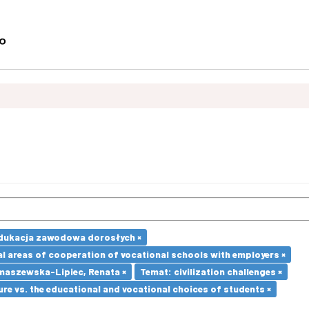
dukacja zawodowa dorosłych ×
l areas of cooperation of vocational schools with employers ×
maszewska-Lipiec, Renata ×
Temat: civilization challenges ×
re vs. the educational and vocational choices of students ×