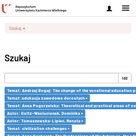
Zaloguj
Men
się
nawi
Szukaj
Szukaj
Idź
Temat: Andrzej Bogaj: The change of the vocational education p
Temat: edukacja zawodowa dorosłych ×
Temat: Anna Pogorzelska: Theoretical and practical areas of co
Autor: Goltz-Wasiucionek, Dominika ×
Autor: Tomaszewska-Lipiec, Renata ×
Temat: civilization challenges ×
Temat: Anna Suchorab: The Professions of the future vs. the ed