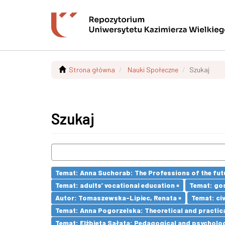
Strona główna
Nauki Społeczne
Szukaj
Szukaj
Temat: Anna Suchorab: The Professions of the futu
Temat: adults’ vocational education ×
Temat: go
Autor: Tomaszewska-Lipiec, Renata ×
Temat: civ
Temat: Anna Pogorzelska: Theoretical and practica
Temat: Elżbieta Sałata: Pedagogical and psychologi