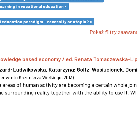
earning in vocational education ×
l education paradigm - necessity or utopia? ×
Pokaż filtry zaawa
 knowledge based economy / ed. Renata Tomaszewska-Li
szard
;
Ludwikowska, Katarzyna
;
Goltz-Wasiucionek, Domi
rsytetu Kazimierza Wielkiego
,
2013
)
areas of human activity are becoming a certain whole joi
e surrounding reality together with the ability to use it. W