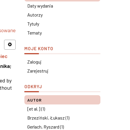
Daty wydania
Autorzy
Tytuły
nsowane
Tematy
MOJE KONTO
piec
Zaloguj
nika
;
Zarejestruj
ned by
ODKRYJ
ithout
AUTOR
[et al.] (1)
Brzeziński, Łukasz (1)
Gerlach, Ryszard (1)