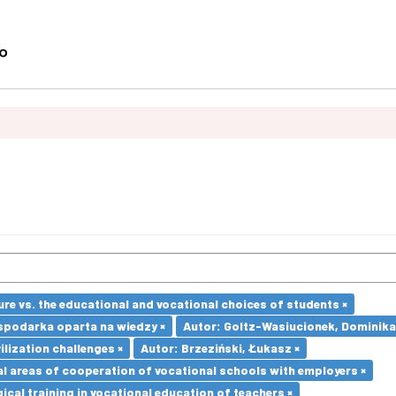
re vs. the educational and vocational choices of students ×
spodarka oparta na wiedzy ×
Autor: Goltz-Wasiucionek, Dominika
ilization challenges ×
Autor: Brzeziński, Łukasz ×
l areas of cooperation of vocational schools with employers ×
cal training in vocational education of teachers ×