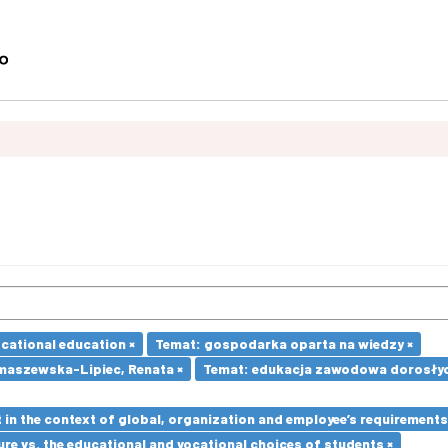
ocational education ×
Temat: gospodarka oparta na wiedzy ×
maszewska-Lipiec, Renata ×
Temat: edukacja zawodowa dorosłyc
in the context of global, organization and employee’s requirement
re vs. the educational and vocational choices of students ×