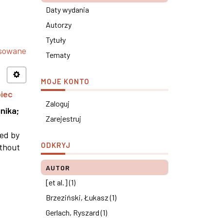
Daty wydania
Autorzy
Tytuły
nsowane
Tematy
MOJE KONTO
piec
Zaloguj
nika
;
Zarejestruj
ned by
ODKRYJ
ithout
AUTOR
[et al.] (1)
Brzeziński, Łukasz (1)
Gerlach, Ryszard (1)