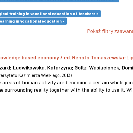
cal training in vocational education of teachers ×
earning in vocational education ×
Pokaż filtry zaawa
 knowledge based economy / ed. Renata Tomaszewska-Li
szard
;
Ludwikowska, Katarzyna
;
Goltz-Wasiucionek, Domi
rsytetu Kazimierza Wielkiego
,
2013
)
areas of human activity are becoming a certain whole joi
e surrounding reality together with the ability to use it. W