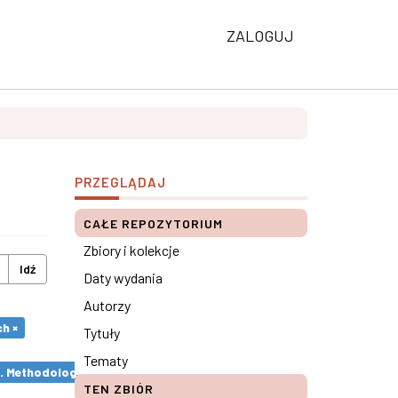
ZALOGUJ
PRZEGLĄDAJ
CAŁE REPOZYTORIUM
Zbiory i kolekcje
Idź
Daty wydania
Autorzy
h ×
Tytuły
Tematy
s. Methodological remarks ×
TEN ZBIÓR