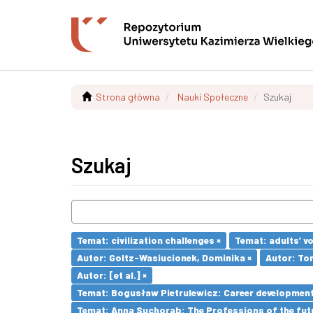
Strona główna
Nauki Społeczne
Szukaj
Szukaj
Temat: civilization challenges ×
Temat: adults’ v
Autor: Goltz-Wasiucionek, Dominika ×
Autor: To
Autor: [et al.] ×
Temat: Bogusław Pietrulewicz: Career development 
Temat: Anna Suchorab: The Professions of the futu