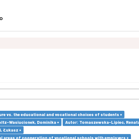
re vs. the educational and vocational choices of students ×
oltz-Wasiucionek, Dominika ×
Autor: Tomaszewska-Lipiec, Renata
i, Łukasz ×
l areas of cooperation of vocational schools with employers ×