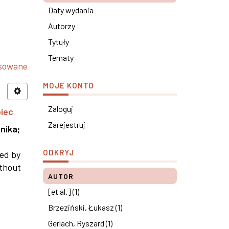
Daty wydania
Autorzy
Tytuły
Tematy
nsowane
MOJE KONTO
Zaloguj
piec
Zarejestruj
nika
;
ODKRYJ
ned by
ithout
AUTOR
[et al.] (1)
Brzeziński, Łukasz (1)
Gerlach, Ryszard (1)