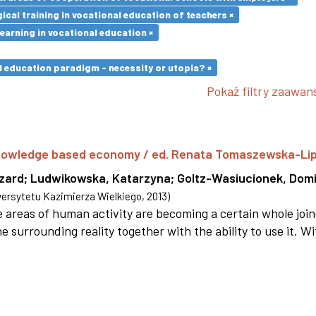
cal training in vocational education of teachers ×
earning in vocational education ×
l education paradigm - necessity or utopia? ×
Pokaż filtry zaawa
 knowledge based economy / ed. Renata Tomaszewska-Li
szard
;
Ludwikowska, Katarzyna
;
Goltz-Wasiucionek, Domi
rsytetu Kazimierza Wielkiego
,
2013
)
areas of human activity are becoming a certain whole joi
e surrounding reality together with the ability to use it. W