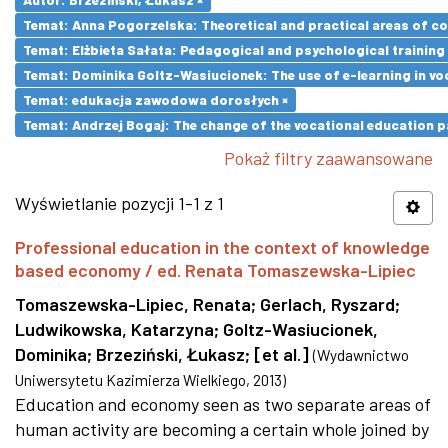
Temat: Anna Pogorzelska: Theoretical and practical areas of co
Temat: Elżbieta Sałata: Pedagogical and psychological training 
Temat: Dominika Goltz-Wasiucionek: The use of e-learning in vo
Temat: edukacja zawodowa dorosłych ×
Temat: Andrzej Bogaj: The change of the vocational education p
Pokaż filtry zaawansowane
Wyświetlanie pozycji 1-1 z 1
Professional education in the context of knowledge
based economy / ed. Renata Tomaszewska-Lipiec
Tomaszewska-Lipiec, Renata
;
Gerlach, Ryszard
;
Ludwikowska, Katarzyna
;
Goltz-Wasiucionek,
Dominika
;
Brzeziński, Łukasz
;
[et al.]
(
Wydawnictwo
Uniwersytetu Kazimierza Wielkiego
,
2013
)
Education and economy seen as two separate areas of
human activity are becoming a certain whole joined by