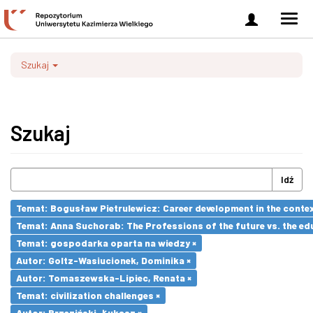
Zaloguj
Men
się
nawi
Szukaj
Szukaj
Idź
Temat: Bogusław Pietrulewicz: Career development in the contex
Temat: Anna Suchorab: The Professions of the future vs. the ed
Temat: gospodarka oparta na wiedzy ×
Autor: Goltz-Wasiucionek, Dominika ×
Autor: Tomaszewska-Lipiec, Renata ×
Temat: civilization challenges ×
Autor: Brzeziński, Łukasz ×