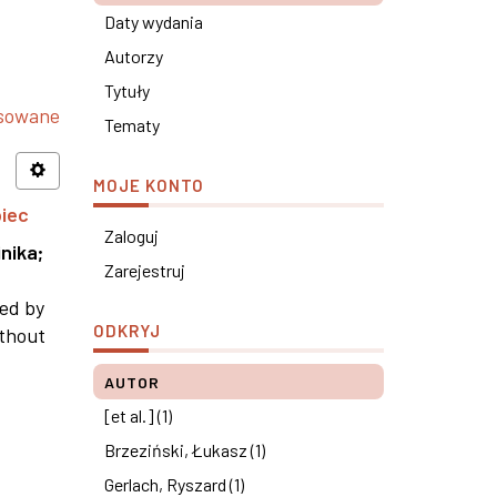
Daty wydania
Autorzy
Tytuły
nsowane
Tematy
MOJE KONTO
piec
Zaloguj
nika
;
Zarejestruj
ned by
ODKRYJ
ithout
AUTOR
[et al.] (1)
Brzeziński, Łukasz (1)
Gerlach, Ryszard (1)