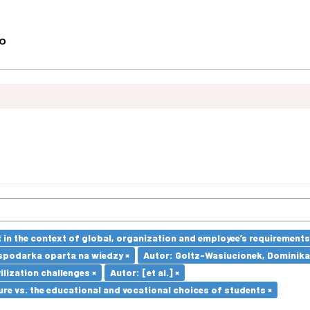
in the context of global, organization and employee’s requirement
spodarka oparta na wiedzy ×
Autor: Goltz-Wasiucionek, Dominika
ilization challenges ×
Autor: [et al.] ×
re vs. the educational and vocational choices of students ×