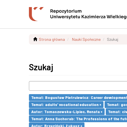
Strona główna
Nauki Społeczne
Szukaj
Szukaj
Temat: Bogusław Pietrulewicz: Career development 
Temat: adults’ vocational education ×
Temat: go
Autor: Tomaszewska-Lipiec, Renata ×
Temat: civ
Temat: Anna Suchorab: The Professions of the futu
Autor: Brzeziński, Łukasz ×