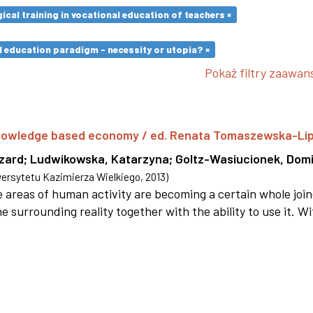
cal training in vocational education of teachers ×
l education paradigm - necessity or utopia? ×
Pokaż filtry zaawa
 knowledge based economy / ed. Renata Tomaszewska-Li
szard
;
Ludwikowska, Katarzyna
;
Goltz-Wasiucionek, Domi
rsytetu Kazimierza Wielkiego
,
2013
)
areas of human activity are becoming a certain whole joi
e surrounding reality together with the ability to use it. W