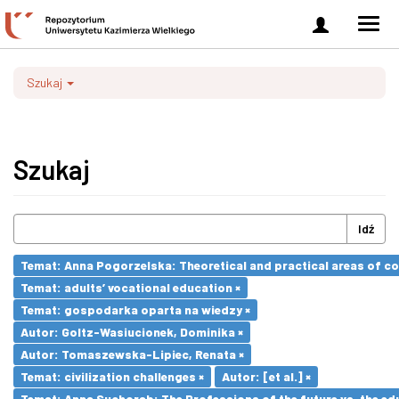
Zaloguj
Men
się
nawi
Szukaj
Szukaj
Idź
Temat: Anna Pogorzelska: Theoretical and practical areas of co
Temat: adults’ vocational education ×
Temat: gospodarka oparta na wiedzy ×
Autor: Goltz-Wasiucionek, Dominika ×
Autor: Tomaszewska-Lipiec, Renata ×
Temat: civilization challenges ×
Autor: [et al.] ×
Temat: Anna Suchorab: The Professions of the future vs. the ed