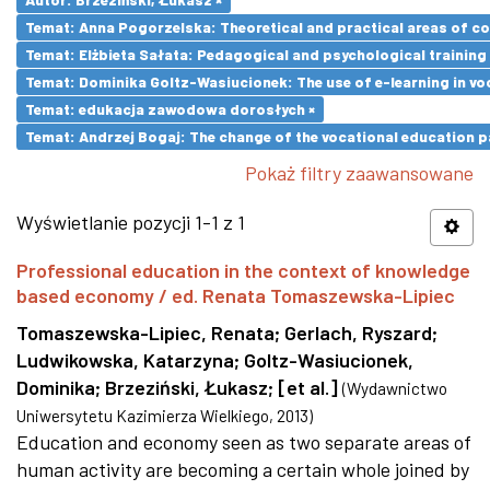
Temat: Anna Pogorzelska: Theoretical and practical areas of co
Temat: Elżbieta Sałata: Pedagogical and psychological training 
Temat: Dominika Goltz-Wasiucionek: The use of e-learning in vo
Temat: edukacja zawodowa dorosłych ×
Temat: Andrzej Bogaj: The change of the vocational education p
Pokaż filtry zaawansowane
Wyświetlanie pozycji 1-1 z 1
Professional education in the context of knowledge
based economy / ed. Renata Tomaszewska-Lipiec
Tomaszewska-Lipiec, Renata
;
Gerlach, Ryszard
;
Ludwikowska, Katarzyna
;
Goltz-Wasiucionek,
Dominika
;
Brzeziński, Łukasz
;
[et al.]
(
Wydawnictwo
Uniwersytetu Kazimierza Wielkiego
,
2013
)
Education and economy seen as two separate areas of
human activity are becoming a certain whole joined by