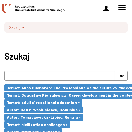
Zaloguj
Men
się
nawi
Szukaj
Szukaj
Idź
Temat: Anna Suchorab: The Professions of the future vs. the ed
Temat: Bogusław Pietrulewicz: Career development in the contex
Temat: adults’ vocational education ×
Autor: Goltz-Wasiucionek, Dominika ×
Autor: Tomaszewska-Lipiec, Renata ×
Temat: civilization challenges ×
Autor: Brzeziński, Łukasz ×