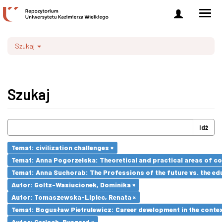
Zaloguj
Men
się
nawi
Szukaj
Szukaj
Idź
Temat: civilization challenges ×
Temat: Anna Pogorzelska: Theoretical and practical areas of co
Temat: Anna Suchorab: The Professions of the future vs. the ed
Autor: Goltz-Wasiucionek, Dominika ×
Autor: Tomaszewska-Lipiec, Renata ×
Temat: Bogusław Pietrulewicz: Career development in the contex
Autor: Gerlach, Ryszard ×