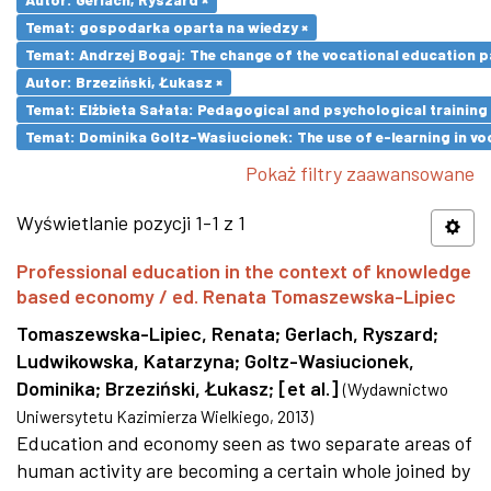
Temat: gospodarka oparta na wiedzy ×
Temat: Andrzej Bogaj: The change of the vocational education p
Autor: Brzeziński, Łukasz ×
Temat: Elżbieta Sałata: Pedagogical and psychological training 
Temat: Dominika Goltz-Wasiucionek: The use of e-learning in vo
Pokaż filtry zaawansowane
Wyświetlanie pozycji 1-1 z 1
Professional education in the context of knowledge
based economy / ed. Renata Tomaszewska-Lipiec
Tomaszewska-Lipiec, Renata
;
Gerlach, Ryszard
;
Ludwikowska, Katarzyna
;
Goltz-Wasiucionek,
Dominika
;
Brzeziński, Łukasz
;
[et al.]
(
Wydawnictwo
Uniwersytetu Kazimierza Wielkiego
,
2013
)
Education and economy seen as two separate areas of
human activity are becoming a certain whole joined by