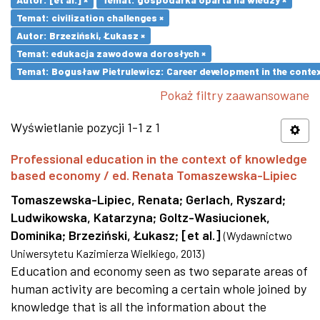
Temat: civilization challenges ×
Autor: Brzeziński, Łukasz ×
Temat: edukacja zawodowa dorosłych ×
Temat: Bogusław Pietrulewicz: Career development in the contex
Pokaż filtry zaawansowane
Wyświetlanie pozycji 1-1 z 1
Professional education in the context of knowledge
based economy / ed. Renata Tomaszewska-Lipiec
Tomaszewska-Lipiec, Renata
;
Gerlach, Ryszard
;
Ludwikowska, Katarzyna
;
Goltz-Wasiucionek,
Dominika
;
Brzeziński, Łukasz
;
[et al.]
(
Wydawnictwo
Uniwersytetu Kazimierza Wielkiego
,
2013
)
Education and economy seen as two separate areas of
human activity are becoming a certain whole joined by
knowledge that is all the information about the