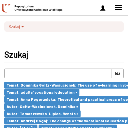
Zaloguj
Men
się
nawi
Szukaj
Szukaj
Idź
Temat: Dominika Goltz-Wasiucionek: The use of e-learning in vo
Temat: adults’ vocational education ×
Temat: Anna Pogorzelska: Theoretical and practical areas of co
Autor: Goltz-Wasiucionek, Dominika ×
Autor: Tomaszewska-Lipiec, Renata ×
Temat: Andrzej Bogaj: The change of the vocational education p
Autor: [et al.] ×
Temat: gospodarka oparta na wiedzy ×