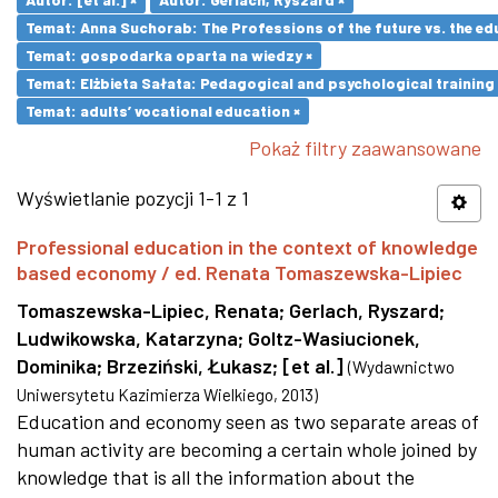
Temat: Anna Suchorab: The Professions of the future vs. the ed
Temat: gospodarka oparta na wiedzy ×
Temat: Elżbieta Sałata: Pedagogical and psychological training 
Temat: adults’ vocational education ×
Pokaż filtry zaawansowane
Wyświetlanie pozycji 1-1 z 1
Professional education in the context of knowledge
based economy / ed. Renata Tomaszewska-Lipiec
Tomaszewska-Lipiec, Renata
;
Gerlach, Ryszard
;
Ludwikowska, Katarzyna
;
Goltz-Wasiucionek,
Dominika
;
Brzeziński, Łukasz
;
[et al.]
(
Wydawnictwo
Uniwersytetu Kazimierza Wielkiego
,
2013
)
Education and economy seen as two separate areas of
human activity are becoming a certain whole joined by
knowledge that is all the information about the