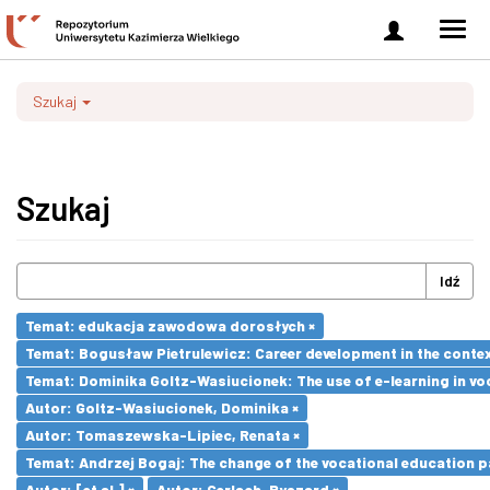
Zaloguj
Men
się
nawi
Szukaj
Szukaj
Idź
Temat: edukacja zawodowa dorosłych ×
Temat: Bogusław Pietrulewicz: Career development in the contex
Temat: Dominika Goltz-Wasiucionek: The use of e-learning in vo
Autor: Goltz-Wasiucionek, Dominika ×
Autor: Tomaszewska-Lipiec, Renata ×
Temat: Andrzej Bogaj: The change of the vocational education p
Autor: [et al.] ×
Autor: Gerlach, Ryszard ×