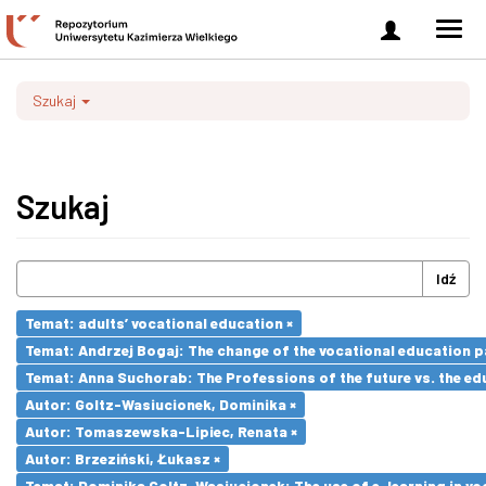
Zaloguj
Men
się
nawi
Szukaj
Szukaj
Idź
Temat: adults’ vocational education ×
Temat: Andrzej Bogaj: The change of the vocational education p
Temat: Anna Suchorab: The Professions of the future vs. the ed
Autor: Goltz-Wasiucionek, Dominika ×
Autor: Tomaszewska-Lipiec, Renata ×
Autor: Brzeziński, Łukasz ×
Temat: Dominika Goltz-Wasiucionek: The use of e-learning in vo