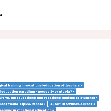
cal training in vocational education of teachers ×
l education paradigm - necessity or utopia? ×
re vs. the educational and vocational choices of students ×
maszewska-Lipiec, Renata ×
Autor: Brzeziński, Łukasz ×
earning in vocational education ×