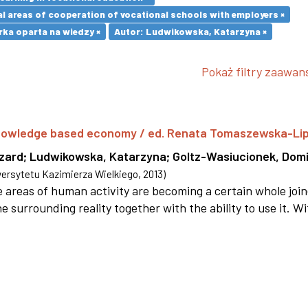
l areas of cooperation of vocational schools with employers ×
ka oparta na wiedzy ×
Autor: Ludwikowska, Katarzyna ×
Pokaż filtry zaawa
 knowledge based economy / ed. Renata Tomaszewska-Li
szard
;
Ludwikowska, Katarzyna
;
Goltz-Wasiucionek, Domi
rsytetu Kazimierza Wielkiego
,
2013
)
areas of human activity are becoming a certain whole joi
e surrounding reality together with the ability to use it. W