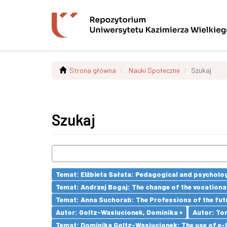
Strona główna
Nauki Społeczne
Szukaj
Szukaj
Temat: Elżbieta Sałata: Pedagogical and psychologi
Temat: Andrzej Bogaj: The change of the vocationa
Temat: Anna Suchorab: The Professions of the futu
Autor: Goltz-Wasiucionek, Dominika ×
Autor: To
Temat: Dominika Goltz-Wasiucionek: The use of e-l