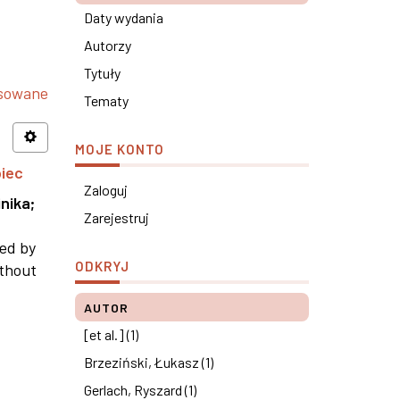
Daty wydania
Autorzy
Tytuły
nsowane
Tematy
MOJE KONTO
piec
Zaloguj
nika
;
Zarejestruj
ned by
ODKRYJ
ithout
AUTOR
[et al.] (1)
Brzeziński, Łukasz (1)
Gerlach, Ryszard (1)