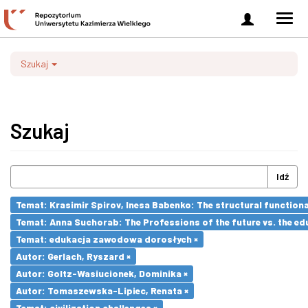
Zaloguj
Men
się
nawi
Szukaj
Szukaj
Idź
Temat: Krasimir Spirov, Inesa Babenko: The structural function
Temat: Anna Suchorab: The Professions of the future vs. the ed
Temat: edukacja zawodowa dorosłych ×
Autor: Gerlach, Ryszard ×
Autor: Goltz-Wasiucionek, Dominika ×
Autor: Tomaszewska-Lipiec, Renata ×
Temat: civilization challenges ×