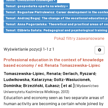
Temat: gospodarka oparta na wiedzy ×
Temat: Bogusław Pietrulewicz: Career development in the contex
Temat: Andrzej Bogaj: The change of the vocational education p
Temat: Anna Pogorzelska: Theoretical and practical areas of co
Temat: Elżbieta Sałata: Pedagogical and psychological training 
Pokaż filtry zaawansowane
Wyświetlanie pozycji 1-1 z 1
Professional education in the context of knowledge
based economy / ed. Renata Tomaszewska-Lipiec
Tomaszewska-Lipiec, Renata
;
Gerlach, Ryszard
;
Ludwikowska, Katarzyna
;
Goltz-Wasiucionek,
Dominika
;
Brzeziński, Łukasz
;
[et al.]
(
Wydawnictwo
Uniwersytetu Kazimierza Wielkiego
,
2013
)
Education and economy seen as two separate areas of
human activity are becoming a certain whole joined by