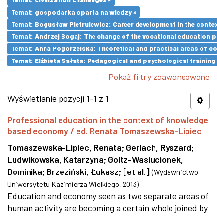
Temat: gospodarka oparta na wiedzy ×
Temat: Bogusław Pietrulewicz: Career development in the contex
Temat: Andrzej Bogaj: The change of the vocational education p
Temat: Anna Pogorzelska: Theoretical and practical areas of co
Temat: Elżbieta Sałata: Pedagogical and psychological training 
Pokaż filtry zaawansowane
Wyświetlanie pozycji 1-1 z 1
Professional education in the context of knowledge
based economy / ed. Renata Tomaszewska-Lipiec
Tomaszewska-Lipiec, Renata
;
Gerlach, Ryszard
;
Ludwikowska, Katarzyna
;
Goltz-Wasiucionek,
Dominika
;
Brzeziński, Łukasz
;
[et al.]
(
Wydawnictwo
Uniwersytetu Kazimierza Wielkiego
,
2013
)
Education and economy seen as two separate areas of
human activity are becoming a certain whole joined by