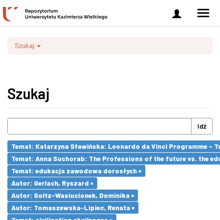
Zaloguj
Men
się
nawi
Szukaj
Szukaj
Idź
Temat: Katarzyna Sławińska: Leonardo da Vinci Programme – Tran
Temat: Anna Suchorab: The Professions of the future vs. the ed
Temat: edukacja zawodowa dorosłych ×
Autor: Gerlach, Ryszard ×
Autor: Goltz-Wasiucionek, Dominika ×
Autor: Tomaszewska-Lipiec, Renata ×
Temat: civilization challenges ×