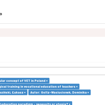
lar concept of VET in Poland ×
cal training in vocational education of teachers ×
eziński, Łukasz ×
Autor: Goltz-Wasiucionek, Dominika ×
l education paradigm - necessity or utopia? ×