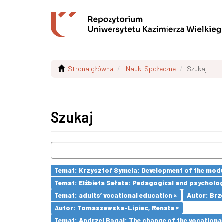
Strona główna
Nauki Społeczne
Szukaj
Szukaj
Temat: Krzysztof Symela: Development of the modu
Temat: Elżbieta Sałata: Pedagogical and psychologi
Temat: adults’ vocational education ×
Autor: Brz
Autor: Tomaszewska-Lipiec, Renata ×
Temat: Andrzej Bogaj: The change of the vocationa