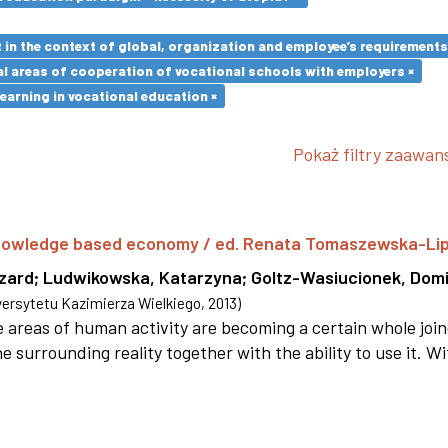
in the context of global, organization and employee’s requirement
l areas of cooperation of vocational schools with employers ×
earning in vocational education ×
Pokaż filtry zaawa
 knowledge based economy / ed. Renata Tomaszewska-Li
szard
;
Ludwikowska, Katarzyna
;
Goltz-Wasiucionek, Domi
rsytetu Kazimierza Wielkiego
,
2013
)
areas of human activity are becoming a certain whole joi
e surrounding reality together with the ability to use it. W