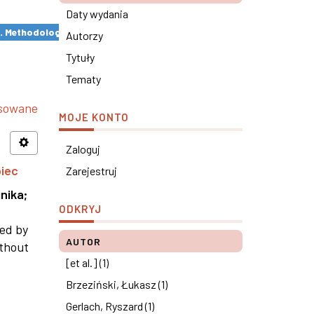
Daty wydania
s. Methodological remarks ×
Autorzy
Tytuły
Tematy
nsowane
MOJE KONTO
Zaloguj
piec
Zarejestruj
nika
;
ODKRYJ
ned by
AUTOR
ithout
[et al.] (1)
Brzeziński, Łukasz (1)
Gerlach, Ryszard (1)