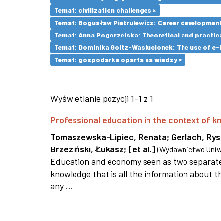
Temat: civilization challenges ×
Temat: Bogusław Pietrulewicz: Career development 
Temat: Anna Pogorzelska: Theoretical and practica
Temat: Dominika Goltz-Wasiucionek: The use of e-l
Temat: gospodarka oparta na wiedzy ×
Wyświetlanie pozycji 1-1 z 1
Professional education in the context of
Tomaszewska-Lipiec, Renata
;
Gerlach, Ry
Brzeziński, Łukasz
;
[et al.]
(
Wydawnictwo Uniwe
Education and economy seen as two separate 
knowledge that is all the information about th
any ...