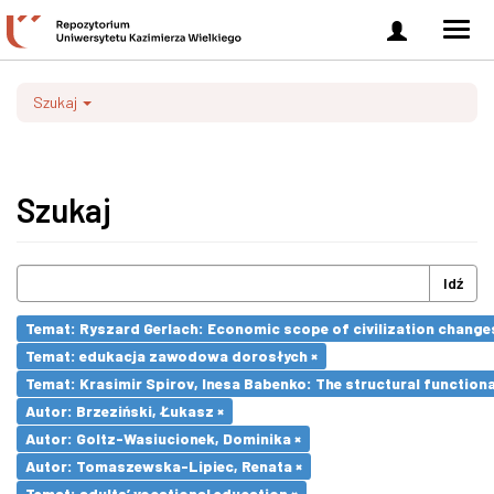
Zaloguj
Men
się
nawi
Szukaj
Szukaj
Idź
Temat: Ryszard Gerlach: Economic scope of civilization changes
Temat: edukacja zawodowa dorosłych ×
Temat: Krasimir Spirov, Inesa Babenko: The structural function
Autor: Brzeziński, Łukasz ×
Autor: Goltz-Wasiucionek, Dominika ×
Autor: Tomaszewska-Lipiec, Renata ×
Temat: adults’ vocational education ×