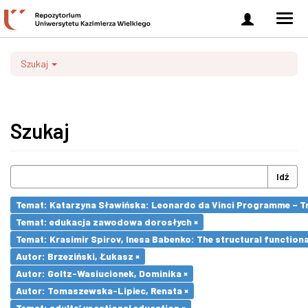
Zaloguj
Men
się
nawi
Szukaj
Szukaj
Idź
Temat: Katarzyna Sławińska: Leonardo da Vinci Programme – Tran
Temat: edukacja zawodowa dorosłych ×
Temat: Krasimir Spirov, Inesa Babenko: The structural function
Autor: Brzeziński, Łukasz ×
Autor: Goltz-Wasiucionek, Dominika ×
Autor: Tomaszewska-Lipiec, Renata ×
Temat: adults’ vocational education ×