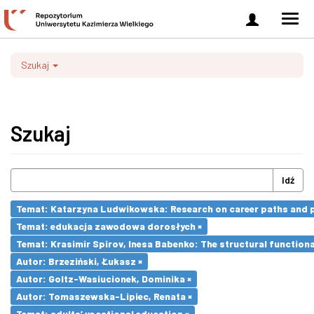
Zaloguj
Men
się
nawi
Szukaj
Szukaj
Idź
Temat: Katarzyna Ludwikowska: Research on career paths and pro
Temat: edukacja zawodowa dorosłych ×
Temat: Krasimir Spirov, Inesa Babenko: The structural function
Autor: Brzeziński, Łukasz ×
Autor: Goltz-Wasiucionek, Dominika ×
Autor: Tomaszewska-Lipiec, Renata ×
Temat: adults’ vocational education ×