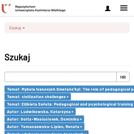
Zaloguj
Men
się
nawi
Szukaj
Szukaj
Idź
Temat: Mykola Ivanovych Smetans’kyi: The role of pedagogical pr
Temat: civilization challenges ×
Temat: Elżbieta Sałata: Pedagogical and psychological training 
Autor: Ludwikowska, Katarzyna ×
Autor: Goltz-Wasiucionek, Dominika ×
Autor: Tomaszewska-Lipiec, Renata ×
Temat: edukacja zawodowa dorosłych ×