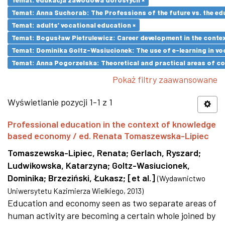
Temat: Anna Suchorab: The Professions of the future vs. the ed
Temat: adults’ vocational education ×
Temat: Bogusław Pietrulewicz: Career development in the contex
Temat: Dominika Goltz-Wasiucionek: The use of e-learning in vo
Temat: Anna Pogorzelska: Theoretical and practical areas of co
Pokaż filtry zaawansowane
Wyświetlanie pozycji 1-1 z 1
Professional education in the context of knowledge
based economy / ed. Renata Tomaszewska-Lipiec
Tomaszewska-Lipiec, Renata
;
Gerlach, Ryszard
;
Ludwikowska, Katarzyna
;
Goltz-Wasiucionek,
Dominika
;
Brzeziński, Łukasz
;
[et al.]
(
Wydawnictwo
Uniwersytetu Kazimierza Wielkiego
,
2013
)
Education and economy seen as two separate areas of
human activity are becoming a certain whole joined by