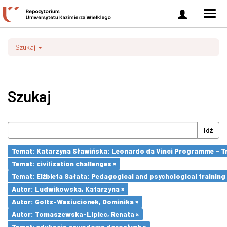
Zaloguj
Men
się
nawi
Szukaj
Szukaj
Idź
Temat: Katarzyna Sławińska: Leonardo da Vinci Programme – Tran
Temat: civilization challenges ×
Temat: Elżbieta Sałata: Pedagogical and psychological training 
Autor: Ludwikowska, Katarzyna ×
Autor: Goltz-Wasiucionek, Dominika ×
Autor: Tomaszewska-Lipiec, Renata ×
Temat: edukacja zawodowa dorosłych ×