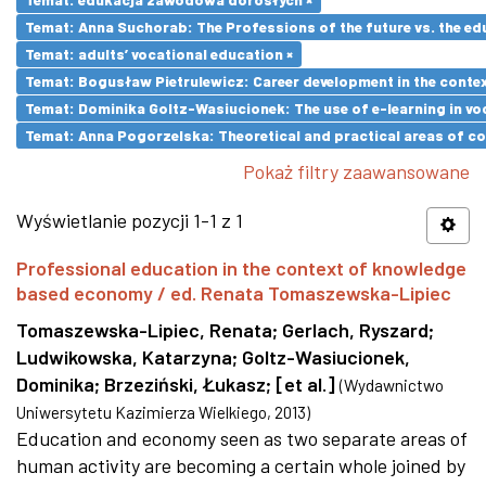
Temat: Anna Suchorab: The Professions of the future vs. the ed
Temat: adults’ vocational education ×
Temat: Bogusław Pietrulewicz: Career development in the contex
Temat: Dominika Goltz-Wasiucionek: The use of e-learning in vo
Temat: Anna Pogorzelska: Theoretical and practical areas of co
Pokaż filtry zaawansowane
Wyświetlanie pozycji 1-1 z 1
Professional education in the context of knowledge
based economy / ed. Renata Tomaszewska-Lipiec
Tomaszewska-Lipiec, Renata
;
Gerlach, Ryszard
;
Ludwikowska, Katarzyna
;
Goltz-Wasiucionek,
Dominika
;
Brzeziński, Łukasz
;
[et al.]
(
Wydawnictwo
Uniwersytetu Kazimierza Wielkiego
,
2013
)
Education and economy seen as two separate areas of
human activity are becoming a certain whole joined by