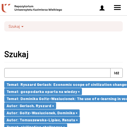
Zaloguj
Men
się
nawi
Szukaj
Szukaj
Idź
Temat: Ryszard Gerlach: Economic scope of civilization changes
Temat: gospodarka oparta na wiedzy ×
Temat: Dominika Goltz-Wasiucionek: The use of e-learning in vo
Autor: Gerlach, Ryszard ×
Autor: Goltz-Wasiucionek, Dominika ×
Autor: Tomaszewska-Lipiec, Renata ×
Temat: civilization challenges ×