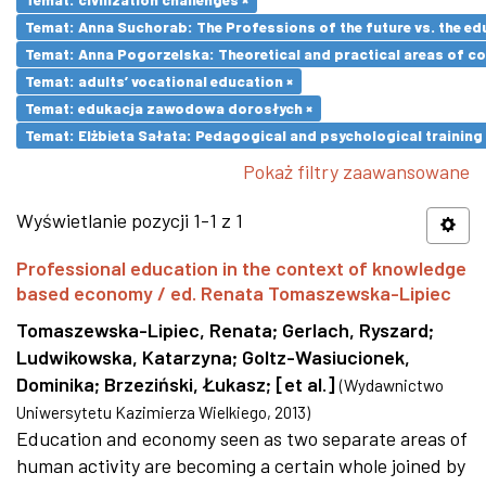
Temat: Anna Suchorab: The Professions of the future vs. the ed
Temat: Anna Pogorzelska: Theoretical and practical areas of co
Temat: adults’ vocational education ×
Temat: edukacja zawodowa dorosłych ×
Temat: Elżbieta Sałata: Pedagogical and psychological training 
Pokaż filtry zaawansowane
Wyświetlanie pozycji 1-1 z 1
Professional education in the context of knowledge
based economy / ed. Renata Tomaszewska-Lipiec
Tomaszewska-Lipiec, Renata
;
Gerlach, Ryszard
;
Ludwikowska, Katarzyna
;
Goltz-Wasiucionek,
Dominika
;
Brzeziński, Łukasz
;
[et al.]
(
Wydawnictwo
Uniwersytetu Kazimierza Wielkiego
,
2013
)
Education and economy seen as two separate areas of
human activity are becoming a certain whole joined by