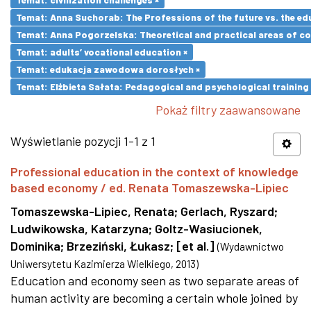
Temat: Anna Suchorab: The Professions of the future vs. the ed
Temat: Anna Pogorzelska: Theoretical and practical areas of co
Temat: adults’ vocational education ×
Temat: edukacja zawodowa dorosłych ×
Temat: Elżbieta Sałata: Pedagogical and psychological training 
Pokaż filtry zaawansowane
Wyświetlanie pozycji 1-1 z 1
Professional education in the context of knowledge
based economy / ed. Renata Tomaszewska-Lipiec
Tomaszewska-Lipiec, Renata
;
Gerlach, Ryszard
;
Ludwikowska, Katarzyna
;
Goltz-Wasiucionek,
Dominika
;
Brzeziński, Łukasz
;
[et al.]
(
Wydawnictwo
Uniwersytetu Kazimierza Wielkiego
,
2013
)
Education and economy seen as two separate areas of
human activity are becoming a certain whole joined by