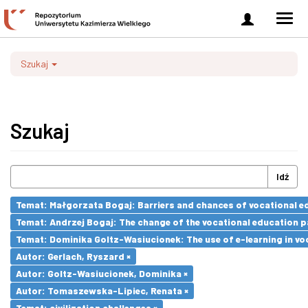
Zaloguj
Men
się
nawi
Szukaj
Szukaj
Idź
Temat: Małgorzata Bogaj: Barriers and chances of vocational ed
Temat: Andrzej Bogaj: The change of the vocational education p
Temat: Dominika Goltz-Wasiucionek: The use of e-learning in vo
Autor: Gerlach, Ryszard ×
Autor: Goltz-Wasiucionek, Dominika ×
Autor: Tomaszewska-Lipiec, Renata ×
Temat: civilization challenges ×