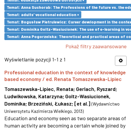
Temat: Anna Suchorab: The Professions of the future vs. the ed
Temat: adults’ vocational education ×
Temat: Bogusław Pietrulewicz: Career development in the contex
Temat: Dominika Goltz-Wasiucionek: The use of e-learning in vo
Temat: Anna Pogorzelska: Theoretical and practical areas of co
Pokaż filtry zaawansowane
Wyświetlanie pozycji 1-1 z 1
Professional education in the context of knowledge
based economy / ed. Renata Tomaszewska-Lipiec
Tomaszewska-Lipiec, Renata
;
Gerlach, Ryszard
;
Ludwikowska, Katarzyna
;
Goltz-Wasiucionek,
Dominika
;
Brzeziński, Łukasz
;
[et al.]
(
Wydawnictwo
Uniwersytetu Kazimierza Wielkiego
,
2013
)
Education and economy seen as two separate areas of
human activity are becoming a certain whole joined by