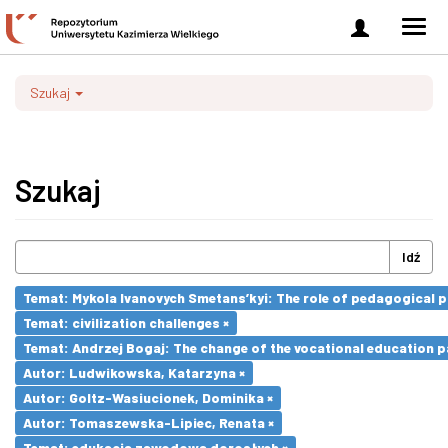
Zaloguj
Men
się
nawi
Szukaj
Szukaj
Idź
Temat: Mykola Ivanovych Smetans’kyi: The role of pedagogical pr
Temat: civilization challenges ×
Temat: Andrzej Bogaj: The change of the vocational education p
Autor: Ludwikowska, Katarzyna ×
Autor: Goltz-Wasiucionek, Dominika ×
Autor: Tomaszewska-Lipiec, Renata ×
Temat: edukacja zawodowa dorosłych ×