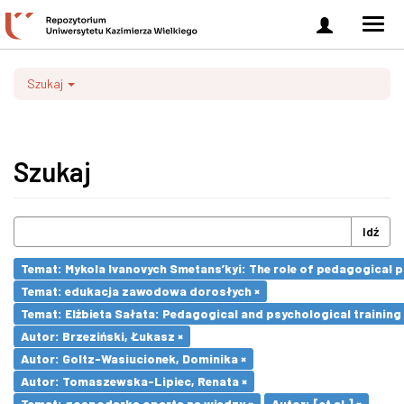
Zaloguj
Men
się
nawi
Szukaj
Szukaj
Idź
Temat: Mykola Ivanovych Smetans’kyi: The role of pedagogical pr
Temat: edukacja zawodowa dorosłych ×
Temat: Elżbieta Sałata: Pedagogical and psychological training 
Autor: Brzeziński, Łukasz ×
Autor: Goltz-Wasiucionek, Dominika ×
Autor: Tomaszewska-Lipiec, Renata ×
Temat: gospodarka oparta na wiedzy ×
Autor: [et al.] ×