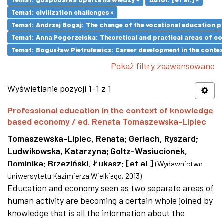
Temat: civilization challenges ×
Temat: Andrzej Bogaj: The change of the vocational education p
Temat: Anna Pogorzelska: Theoretical and practical areas of co
Temat: Bogusław Pietrulewicz: Career development in the contex
Pokaż filtry zaawansowane
Wyświetlanie pozycji 1-1 z 1
Professional education in the context of knowledge
based economy / ed. Renata Tomaszewska-Lipiec
Tomaszewska-Lipiec, Renata
;
Gerlach, Ryszard
;
Ludwikowska, Katarzyna
;
Goltz-Wasiucionek,
Dominika
;
Brzeziński, Łukasz
;
[et al.]
(
Wydawnictwo
Uniwersytetu Kazimierza Wielkiego
,
2013
)
Education and economy seen as two separate areas of
human activity are becoming a certain whole joined by
knowledge that is all the information about the