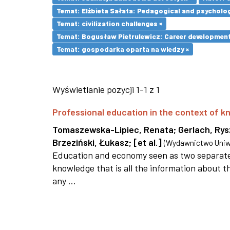
Temat: Elżbieta Sałata: Pedagogical and psychologi
Temat: civilization challenges ×
Temat: Bogusław Pietrulewicz: Career development 
Temat: gospodarka oparta na wiedzy ×
Wyświetlanie pozycji 1-1 z 1
Professional education in the context of
Tomaszewska-Lipiec, Renata
;
Gerlach, Ry
Brzeziński, Łukasz
;
[et al.]
(
Wydawnictwo Uniwe
Education and economy seen as two separate 
knowledge that is all the information about th
any ...