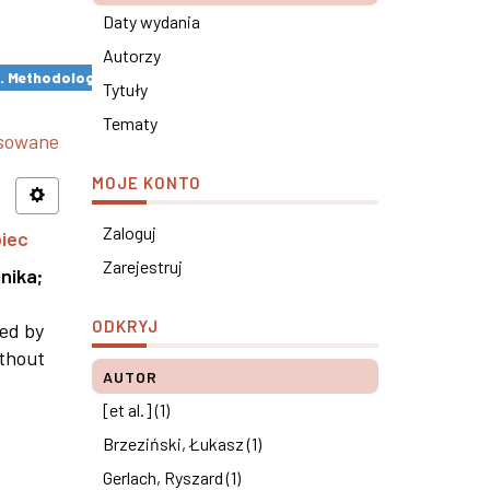
Daty wydania
Autorzy
s. Methodological remarks ×
Tytuły
Tematy
nsowane
MOJE KONTO
Zaloguj
piec
Zarejestruj
nika
;
ODKRYJ
ned by
ithout
AUTOR
[et al.] (1)
Brzeziński, Łukasz (1)
Gerlach, Ryszard (1)