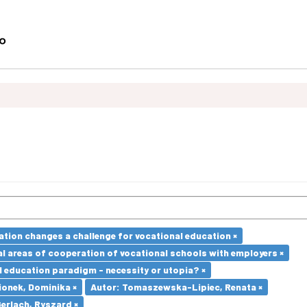
ation changes a challenge for vocational education ×
l areas of cooperation of vocational schools with employers ×
l education paradigm - necessity or utopia? ×
ionek, Dominika ×
Autor: Tomaszewska-Lipiec, Renata ×
Gerlach, Ryszard ×