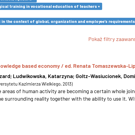
cal training in vocational education of teachers ×
in the context of global, organization and employee’s requirement
Pokaż filtry zaawa
 knowledge based economy / ed. Renata Tomaszewska-Li
szard
;
Ludwikowska, Katarzyna
;
Goltz-Wasiucionek, Domi
rsytetu Kazimierza Wielkiego
,
2013
)
areas of human activity are becoming a certain whole joi
e surrounding reality together with the ability to use it. W