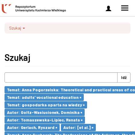
Zaloguj
Men
się
nawi
Szukaj
Szukaj
Idź
Temat: Anna Pogorzelska: Theoretical and practical areas of co
Temat: adults’ vocational education ×
Temat: gospodarka oparta na wiedzy ×
Autor: Goltz-Wasiucionek, Dominika ×
Autor: Tomaszewska-Lipiec, Renata ×
Autor: Gerlach, Ryszard ×
Autor: [et al.] ×
Temat: Anna Suchorab: The Professions of the future vs. the ed