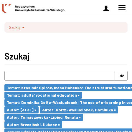
Zaloguj
Men
się
nawi
Szukaj
Szukaj
Idź
Temat: Krasimir Spirov, Inesa Babenko: The structural function
Temat: adults’ vocational education ×
Temat: Dominika Goltz-Wasiucionek: The use of e-learning in vo
Autor: [et al.] ×
Autor: Goltz-Wasiucionek, Dominika ×
Autor: Tomaszewska-Lipiec, Renata ×
Autor: Brzeziński, Łukasz ×
Temat: Elżbieta Sałata: Pedagogical and psychological training 